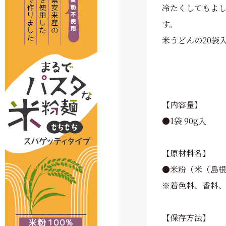
冷たくしてもよ
す。
米うどんの20袋
【内容量】
●1袋 90g入
【原材料名】
●米粉（米（島根
※着色料、香料
【保存方法】