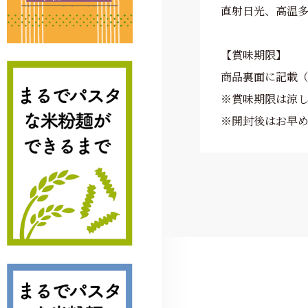
直射日光、高温
【賞味期限】
商品裏面に記載（
※賞味期限は涼
※開封後はお早