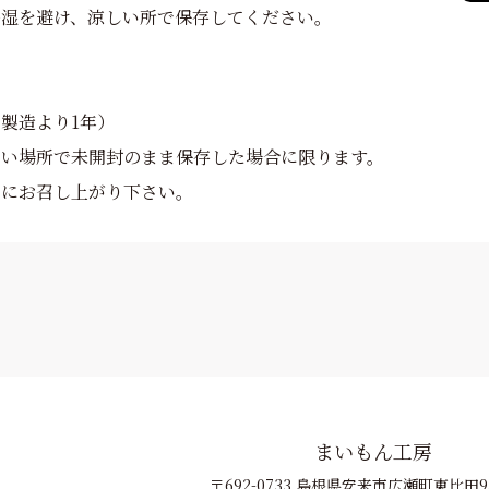
多湿を避け、涼しい所で保存してください。
製造より1年）
しい場所で未開封のまま保存した場合に限ります。
めにお召し上がり下さい。
まいもん工房
〒692-0733 島根県安来市広瀬町東比田95